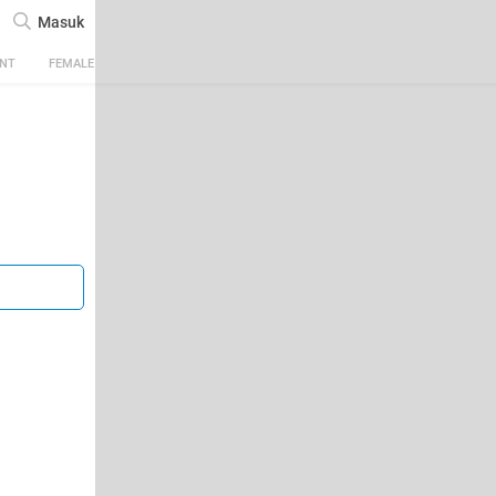
Masuk
ENT
FEMALE
TECH
AUTOMOTIVE
SPORTS
FOOD & TRAVEL