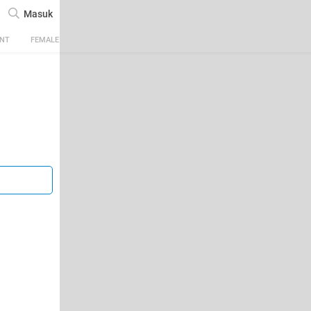
Masuk
ENT
FEMALE
TECH
AUTOMOTIVE
SPORTS
FOOD & TRAVEL