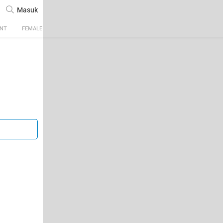
Masuk
ENT
FEMALE
TECH
AUTOMOTIVE
SPORTS
FOOD & TRAVEL