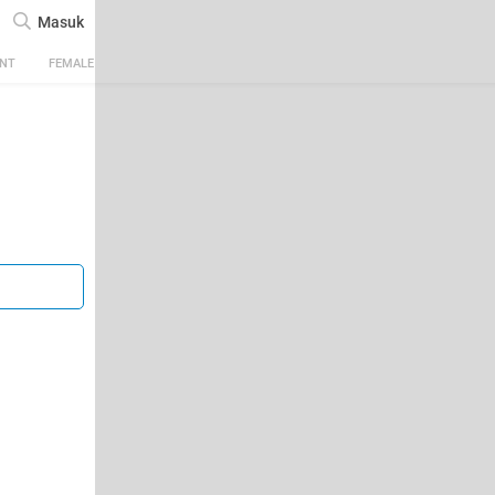
Masuk
ENT
FEMALE
TECH
AUTOMOTIVE
SPORTS
FOOD & TRAVEL