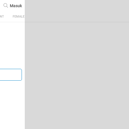
Masuk
ENT
FEMALE
TECH
AUTOMOTIVE
SPORTS
FOOD & TRAVEL