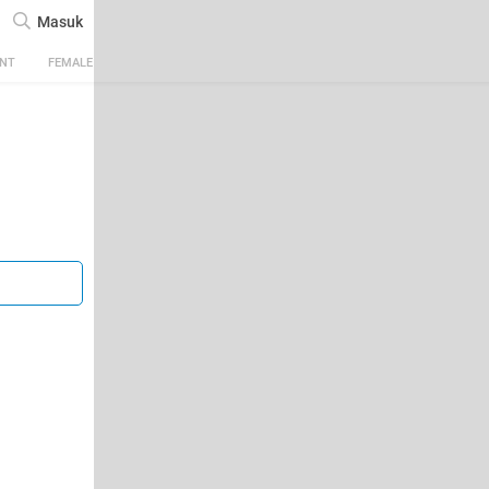
Masuk
ENT
FEMALE
TECH
AUTOMOTIVE
SPORTS
FOOD & TRAVEL