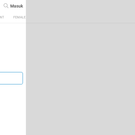
Masuk
ENT
FEMALE
TECH
AUTOMOTIVE
SPORTS
FOOD & TRAVEL