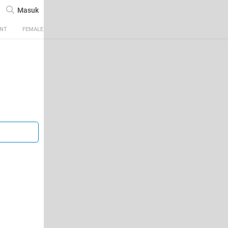
Masuk
ENT
FEMALE
TECH
AUTOMOTIVE
SPORTS
FOOD & TRAVEL