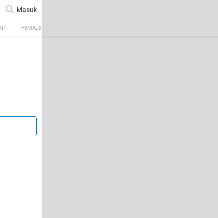
Masuk
ENT
FEMALE
TECH
AUTOMOTIVE
SPORTS
FOOD & TRAVEL