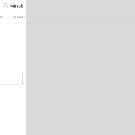
Masuk
ENT
FEMALE
TECH
AUTOMOTIVE
SPORTS
FOOD & TRAVEL