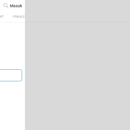
Masuk
ENT
FEMALE
TECH
AUTOMOTIVE
SPORTS
FOOD & TRAVEL