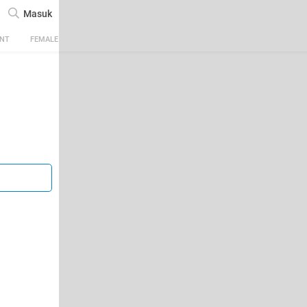
Masuk
ENT
FEMALE
TECH
AUTOMOTIVE
SPORTS
FOOD & TRAVEL