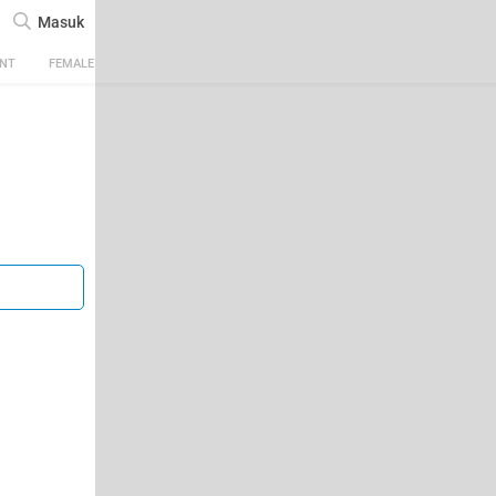
Masuk
ENT
FEMALE
TECH
AUTOMOTIVE
SPORTS
FOOD & TRAVEL