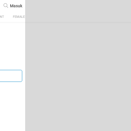
Masuk
ENT
FEMALE
TECH
AUTOMOTIVE
SPORTS
FOOD & TRAVEL