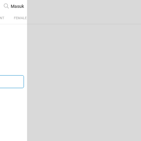
Masuk
ENT
FEMALE
TECH
AUTOMOTIVE
SPORTS
FOOD & TRAVEL