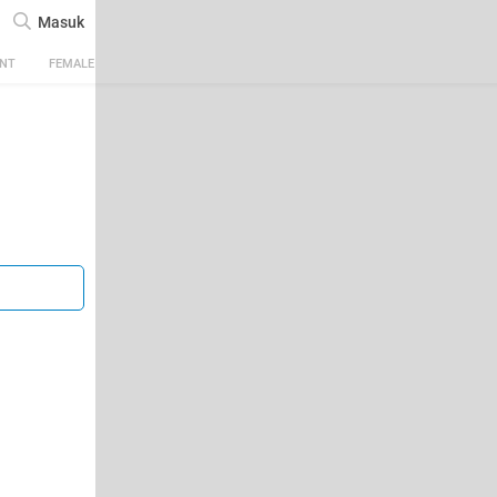
Masuk
ENT
FEMALE
TECH
AUTOMOTIVE
SPORTS
FOOD & TRAVEL