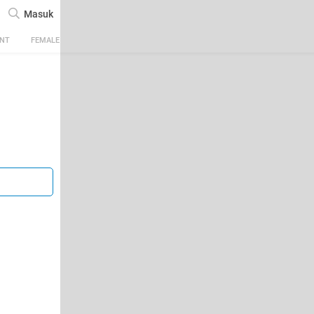
Masuk
ENT
FEMALE
TECH
AUTOMOTIVE
SPORTS
FOOD & TRAVEL