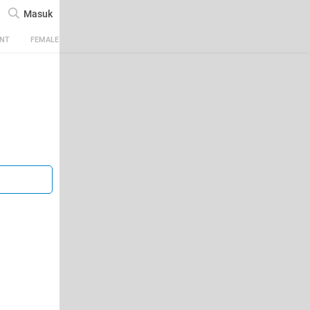
Masuk
ENT
FEMALE
TECH
AUTOMOTIVE
SPORTS
FOOD & TRAVEL