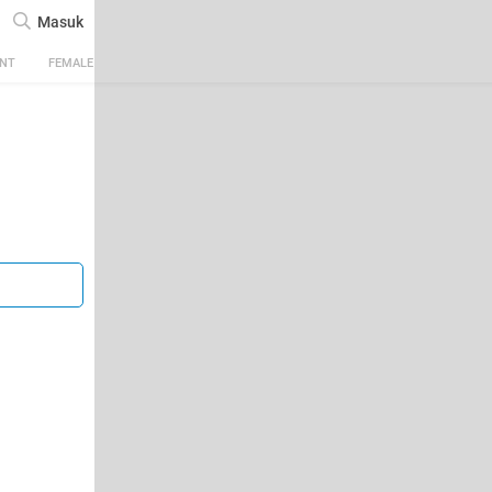
Masuk
ENT
FEMALE
TECH
AUTOMOTIVE
SPORTS
FOOD & TRAVEL