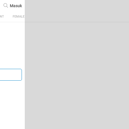
Masuk
ENT
FEMALE
TECH
AUTOMOTIVE
SPORTS
FOOD & TRAVEL