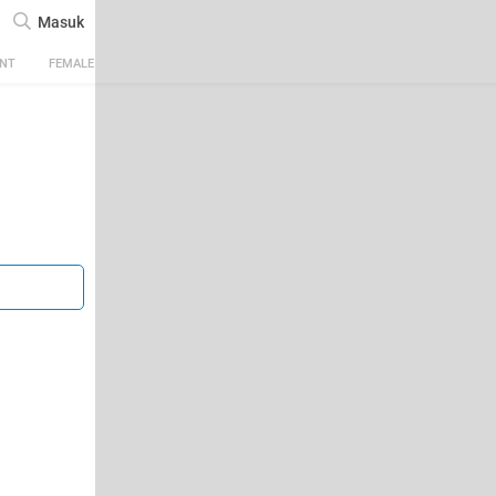
Masuk
ENT
FEMALE
TECH
AUTOMOTIVE
SPORTS
FOOD & TRAVEL