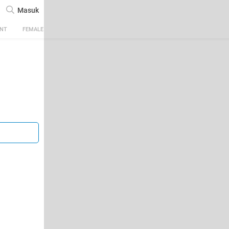
Masuk
ENT
FEMALE
TECH
AUTOMOTIVE
SPORTS
FOOD & TRAVEL