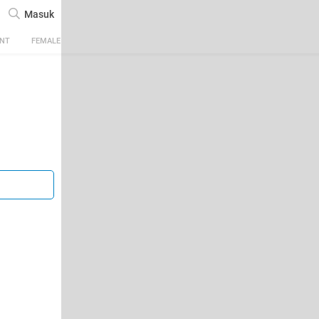
Masuk
ENT
FEMALE
TECH
AUTOMOTIVE
SPORTS
FOOD & TRAVEL