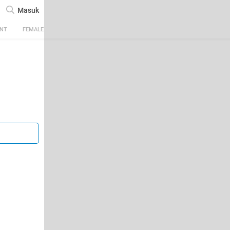
Masuk
ENT
FEMALE
TECH
AUTOMOTIVE
SPORTS
FOOD & TRAVEL