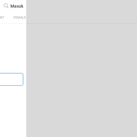
Masuk
ENT
FEMALE
TECH
AUTOMOTIVE
SPORTS
FOOD & TRAVEL