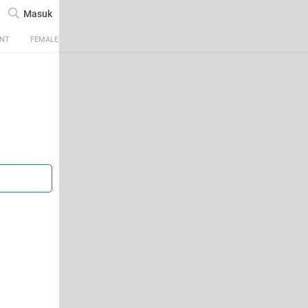
Masuk
ENT
FEMALE
TECH
AUTOMOTIVE
SPORTS
FOOD & TRAVEL