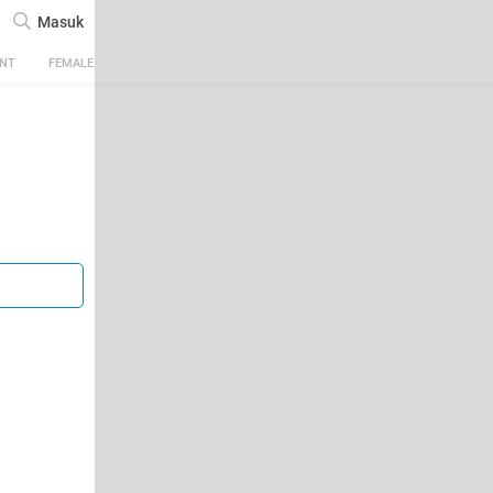
Masuk
ENT
FEMALE
TECH
AUTOMOTIVE
SPORTS
FOOD & TRAVEL