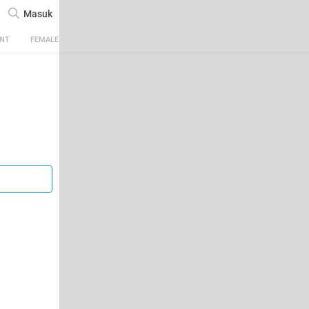
Masuk
ENT
FEMALE
TECH
AUTOMOTIVE
SPORTS
FOOD & TRAVEL