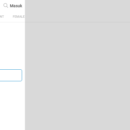
Masuk
ENT
FEMALE
TECH
AUTOMOTIVE
SPORTS
FOOD & TRAVEL