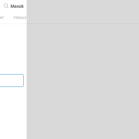
Masuk
ENT
FEMALE
TECH
AUTOMOTIVE
SPORTS
FOOD & TRAVEL