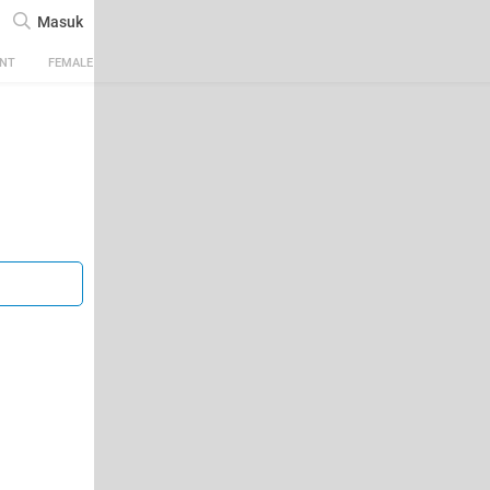
Masuk
ENT
FEMALE
TECH
AUTOMOTIVE
SPORTS
FOOD & TRAVEL