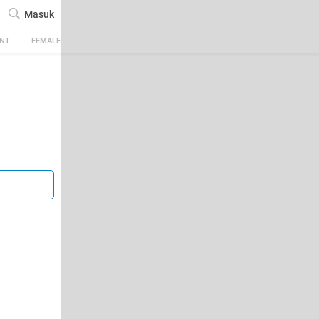
Masuk
ENT
FEMALE
TECH
AUTOMOTIVE
SPORTS
FOOD & TRAVEL