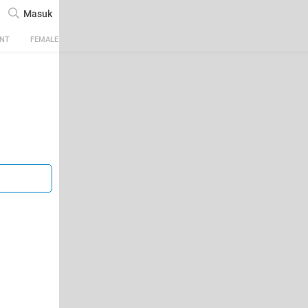
Masuk
ENT
FEMALE
TECH
AUTOMOTIVE
SPORTS
FOOD & TRAVEL