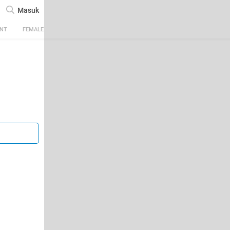
Masuk
ENT
FEMALE
TECH
AUTOMOTIVE
SPORTS
FOOD & TRAVEL