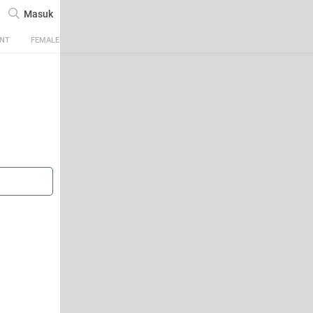
Masuk
ENT
FEMALE
TECH
AUTOMOTIVE
SPORTS
FOOD & TRAVEL