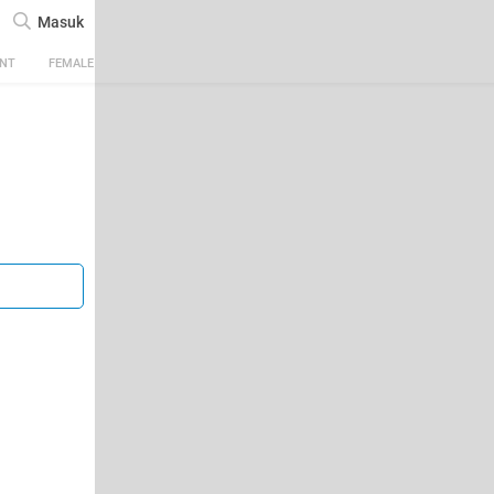
Masuk
ENT
FEMALE
TECH
AUTOMOTIVE
SPORTS
FOOD & TRAVEL