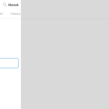
Masuk
ENT
FEMALE
TECH
AUTOMOTIVE
SPORTS
FOOD & TRAVEL