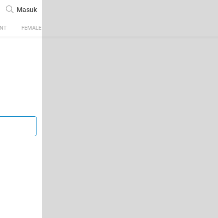
Masuk
ENT
FEMALE
TECH
AUTOMOTIVE
SPORTS
FOOD & TRAVEL