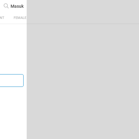
Masuk
ENT
FEMALE
TECH
AUTOMOTIVE
SPORTS
FOOD & TRAVEL