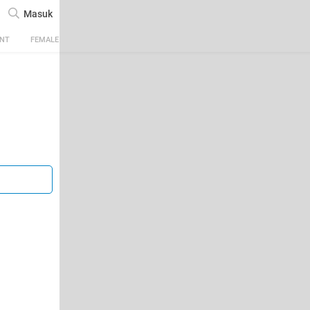
Masuk
ENT
FEMALE
TECH
AUTOMOTIVE
SPORTS
FOOD & TRAVEL