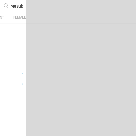
Masuk
ENT
FEMALE
TECH
AUTOMOTIVE
SPORTS
FOOD & TRAVEL