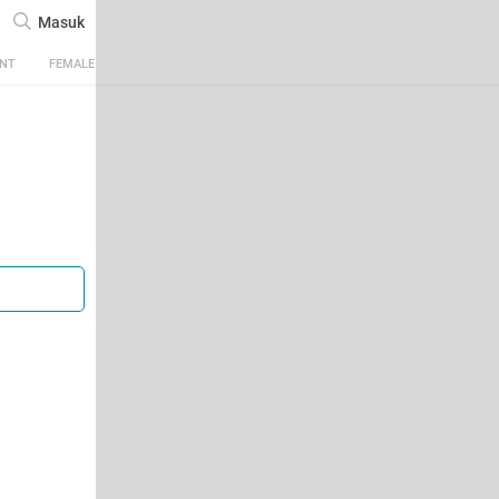
Masuk
ENT
FEMALE
TECH
AUTOMOTIVE
SPORTS
FOOD & TRAVEL