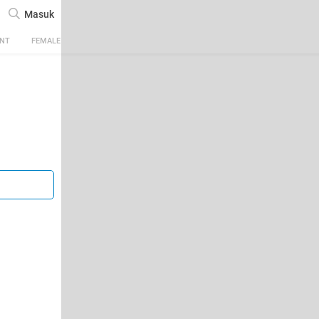
Masuk
ENT
FEMALE
TECH
AUTOMOTIVE
SPORTS
FOOD & TRAVEL