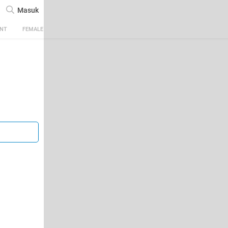
Masuk
ENT
FEMALE
TECH
AUTOMOTIVE
SPORTS
FOOD & TRAVEL