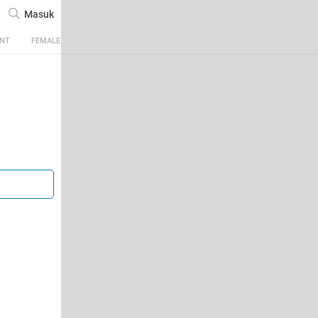
Masuk
ENT
FEMALE
TECH
AUTOMOTIVE
SPORTS
FOOD & TRAVEL