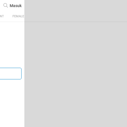
Masuk
ENT
FEMALE
TECH
AUTOMOTIVE
SPORTS
FOOD & TRAVEL