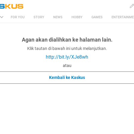
FOR YOU
STORY
NEWS
HOBBY
GAMES
ENTERTAINM
Agan akan dialihkan ke halaman lain.
Klik tautan di bawah ini untuk melanjutkan.
http://bit.ly/XJe8wh
atau
Kembali ke Kaskus