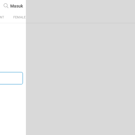
Masuk
ENT
FEMALE
TECH
AUTOMOTIVE
SPORTS
FOOD & TRAVEL