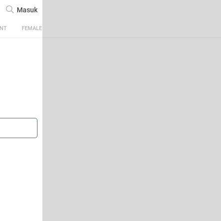
Masuk
ENT
FEMALE
TECH
AUTOMOTIVE
SPORTS
FOOD & TRAVEL