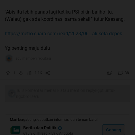
"Abis itu lebih panas lagi ketika PSI bikin baliho itu.
(Walau) gak ada koordinasi sama sekali," tutur Kaesang.
https://metro.suara.com/read/2023/06...ali-kota-depok
Yg penting maju dulu
sc5 memberi reputasi
1
1.1K
38
Tulis komentar menarik atau mention replykgpt untuk
ngobrol seru
Mari bergabung, dapatkan informasi dan teman baru!
Berita dan Politik
Gabung
695.3K
Thread
•
59K
Anggota