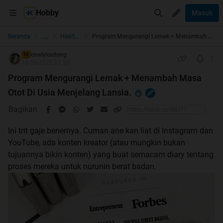
Hobby
Masuk
...
Beranda
Healthy Lifestyle
Program Mengurangi Lemak + Menambah Masa Otot Di Usia Menjelang Lansia.
lonelylontong
TS
16-06-2022 01:50
Program Mengurangi Lemak + Menambah Masa
Otot Di Usia Menjelang Lansia.
Bagikan
Ini trit gaje benernya. Cuman ane kan liat di Instagram dan
YouTube, ada konten kreator (atau mungkin bukan
tujuannya bikin konten) yang buat semacam diary tentang
proses mereka untuk nurunin berat badan.