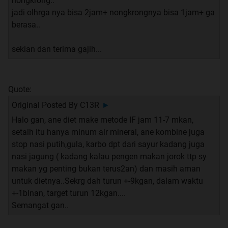
nongkrong..
jadi olhrga nya bisa 2jam+ nongkrongnya bisa 1jam+ ga
berasa..
sekian dan terima gajih...
Quote:
Original Posted By
C13R
►
Halo gan, ane diet make metode IF jam 11-7 mkan,
setalh itu hanya minum air mineral, ane kombine juga
stop nasi putih,gula, karbo dpt dari sayur kadang juga
nasi jagung ( kadang kalau pengen makan jorok ttp sy
makan yg penting bukan terus2an) dan masih aman
untuk dietnya..Sekrg dah turun +-9kgan, dalam waktu
+-1blnan, target turun 12kgan....
Semangat gan..