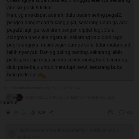
cheatingnya sudah bisa lebih longgar, efeknya sekarang
ane six pack & kekar.
Nah, yg ane dapat adalah, dulu badan sering pegal2,
pengen banget cari tukang pijat, sekarang udah ga ada
pegal2 lagi, ga kepikiran pengen dipijat lagi. Dulu
siangnya ane suka ngantuk, sekarang kalo olah raga
pagi siangnya masih seger, sampe sore, tidur malam jadi
lebih nyenyak. Dan yg paling penting, sekarang lebih
pede, perut ga maju seperti sebelumnya, kalo berenang
dulu pake baju untuk menutupi perut, sekarang buka
baju pede aja
Diubah oleh lonelylontong 17-06-2022 00:14
goeltom25338186 dan 35 lainnya memberi reputasi
34
9.5K
713
Tulis komentar menarik atau mention replykgpt untuk
ngobrol seru