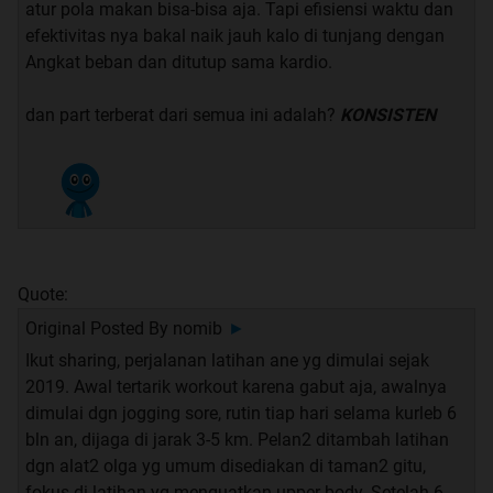
atur pola makan bisa-bisa aja. Tapi efisiensi waktu dan
efektivitas nya bakal naik jauh kalo di tunjang dengan
Angkat beban dan ditutup sama kardio.
dan part terberat dari semua ini adalah?
KONSISTEN
Quote:
Original Posted By
nomib
►
Ikut sharing, perjalanan latihan ane yg dimulai sejak
2019. Awal tertarik workout karena gabut aja, awalnya
dimulai dgn jogging sore, rutin tiap hari selama kurleb 6
bln an, dijaga di jarak 3-5 km. Pelan2 ditambah latihan
dgn alat2 olga yg umum disediakan di taman2 gitu,
fokus di latihan yg menguatkan upper body. Setelah 6