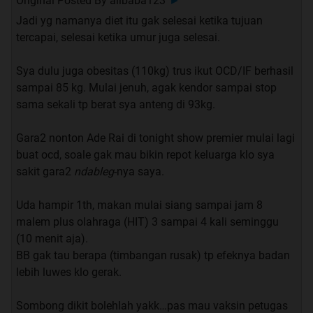
Original Posted By
alibaba123
►
Jadi yg namanya diet itu gak selesai ketika tujuan
tercapai, selesai ketika umur juga selesai.
Sya dulu juga obesitas (110kg) trus ikut OCD/IF berhasil
sampai 85 kg. Mulai jenuh, agak kendor sampai stop
sama sekali tp berat sya anteng di 93kg.
Gara2 nonton Ade Rai di tonight show premier mulai lagi
buat ocd, soale gak mau bikin repot keluarga klo sya
sakit gara2
ndableg
-nya saya.
Uda hampir 1th, makan mulai siang sampai jam 8
malem plus olahraga (HIT) 3 sampai 4 kali seminggu
(10 menit aja).
BB gak tau berapa (timbangan rusak) tp efeknya badan
lebih luwes klo gerak.
Sombong dikit bolehlah yakk…pas mau vaksin petugas