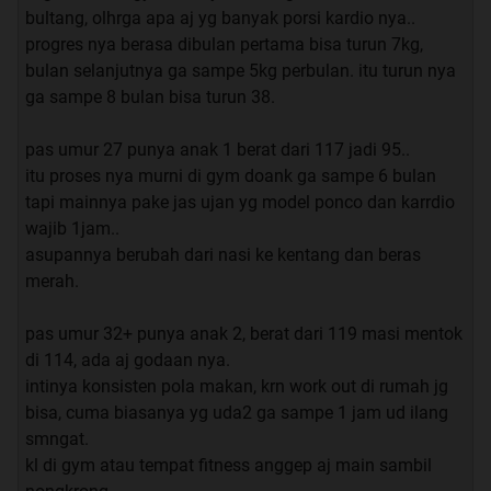
bultang, olhrga apa aj yg banyak porsi kardio nya..
progres nya berasa dibulan pertama bisa turun 7kg,
bulan selanjutnya ga sampe 5kg perbulan. itu turun nya
ga sampe 8 bulan bisa turun 38.
pas umur 27 punya anak 1 berat dari 117 jadi 95..
itu proses nya murni di gym doank ga sampe 6 bulan
tapi mainnya pake jas ujan yg model ponco dan karrdio
wajib 1jam..
asupannya berubah dari nasi ke kentang dan beras
merah.
pas umur 32+ punya anak 2, berat dari 119 masi mentok
di 114, ada aj godaan nya.
intinya konsisten pola makan, krn work out di rumah jg
bisa, cuma biasanya yg uda2 ga sampe 1 jam ud ilang
smngat.
kl di gym atau tempat fitness anggep aj main sambil