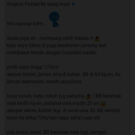
Original Posted By
bang.toyip
►
trid mantap inihh...
share juga ah.. mumpung udah kepala 4
kalo saya fokus di jaga kesehatan jantung dan
membakar lemak dengan banyakin kardio
profil saya tinggi 173cm
secara histori, jaman sma & kuliah, BB di 60 kg-an, itu
jaman keemasan, masih unyu2nya
lulus kuliah, kerja, nikah (yg pertama
) BB beranjak
naik ke 80 kg-an, padahal usia masih 20-an
sempet setres, kuliah lagi, di awal usia 30, BB sempet
turun ke 68kg-72kg tapi ngga sehat juga sih
pas mulai stabil, BB beranjak naik lagi, sampai