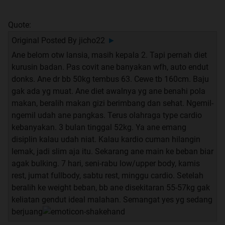
Quote:
Original Posted By
jicho22
►
Ane belom otw lansia, masih kepala 2. Tapi pernah diet
kurusin badan. Pas covit ane banyakan wfh, auto endut
donks. Ane dr bb 50kg tembus 63. Cewe tb 160cm. Baju
gak ada yg muat. Ane diet awalnya yg ane benahi pola
makan, beralih makan gizi berimbang dan sehat. Ngemil-
ngemil udah ane pangkas. Terus olahraga type cardio
kebanyakan. 3 bulan tinggal 52kg. Ya ane emang
disiplin kalau udah niat. Kalau kardio cuman hilangin
lemak, jadi slim aja itu. Sekarang ane main ke beban biar
agak bulking. 7 hari, seni-rabu low/upper body, kamis
rest, jumat fullbody, sabtu rest, minggu cardio. Setelah
beralih ke weight beban, bb ane disekitaran 55-57kg gak
keliatan gendut ideal malahan. Semangat yes yg sedang
berjuang