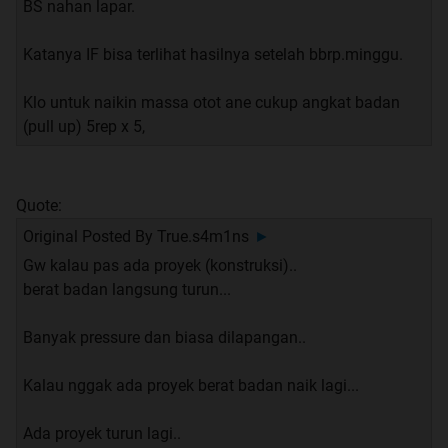
BS nahan lapar.
Katanya IF bisa terlihat hasilnya setelah bbrp.minggu.
Klo untuk naikin massa otot ane cukup angkat badan
(pull up) 5rep x 5,
Quote:
Original Posted By
True.s4m1ns
►
Gw kalau pas ada proyek (konstruksi)..
berat badan langsung turun...
Banyak pressure dan biasa dilapangan..
Kalau nggak ada proyek berat badan naik lagi...
Ada proyek turun lagi..