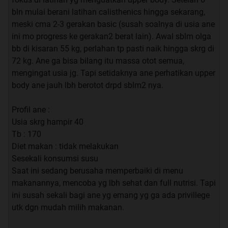
bln mulai berani latihan calisthenics hingga sekarang,
meski cma 2-3 gerakan basic (susah soalnya di usia ane
ini mo progress ke gerakan2 berat lain). Awal sblm olga
bb di kisaran 55 kg, perlahan tp pasti naik hingga skrg di
72 kg. Ane ga bisa bilang itu massa otot semua,
mengingat usia jg. Tapi setidaknya ane perhatikan upper
body ane jauh lbh berotot drpd sblm2 nya.
Profil ane :
Usia skrg hampir 40
Tb : 170
Diet makan : tidak melakukan
Sesekali konsumsi susu
Saat ini sedang berusaha memperbaiki di menu
makanannya, mencoba yg lbh sehat dan full nutrisi. Tapi
ini susah sekali bagi ane yg emang yg ga ada privillege
utk dgn mudah milih makanan.