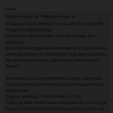
Quote:
Original Posted By
TheBandrosRaos
►
Sy kepala 4, udah berbagai cara susah buat turunin BB.
Tinggi 170, Berat 84-85kg.
Diet itu bisa dg pola makan atau dg olahraga atau
keduanya.
Klo melalui olahraga harus konsisten rutin tiap hari atau
seminggu minimal 4 hari/kali baru akan terasa hasilnya.
(Ini yg biasanya banyak gagal karena cmn semangat
diawal)
.
Ane sekarang LG coba Intermitten Fasting, makan jam
12 siang sampe jam 8 malem, baru 2 mingguan masih
penyesuaian.
Jogging seminggu 3-4 kali kurleb 1-1.5 km.
Tiap pagi bikin infused water, selain buat bantu diet juga
banyak manfaatnya dan terutama gar mau minum biar