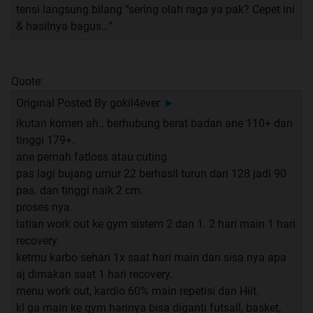
tensi langsung bilang “sering olah raga ya pak? Cepet ini
& hasilnya bagus…”
Quote:
Original Posted By
gokil4ever
►
ikutan komen ah.. berhubung berat badan ane 110+ dan
tinggi 179+.
ane pernah fatloss atau cuting.
pas lagi bujang umur 22 berhasil turun dari 128 jadi 90
pas. dan tinggi naik 2 cm.
proses nya.
latian work out ke gym sistem 2 dan 1. 2 hari main 1 hari
recovery.
ketmu karbo sehari 1x saat hari main dan sisa nya apa
aj dimakan saat 1 hari recovery.
menu work out, kardio 60% main repetisi dan Hiit.
kl ga main ke gym harinya bisa diganti futsall, basket,