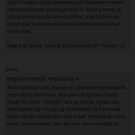
Saat ini sudah mulai berkurang jauh frekuensi workout
nya, paling banter seminggu cma 3x. Emang bener yg
paling utama itu adalah konsistensi, mau latihannya
ringan asal konsisten dan terus menerus akan sangat
manjur bgt.
Keep it up gaess. Senang ada thread spt ini. Thanks TS
Quote:
Original Posted By
AmpunGanz
►
Wahh kebetulan nih, sharing ah, ane udah brp kali kalah,
dngn napsu dan malas, ane umur 30 agustus besok,
tinggi 165 lebih, "mungkin" ane ga pernah ngukur sih,
berat badan brp minggu yg lalu tembus 90, karna ada
temen yg ane sundul terus biar kotak" ternyata dia udah
kotak" terahir ketemu, dan ahir nya ane semangat 45.