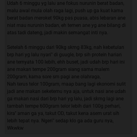
Udah 6 minggu yg lalu ane fokus nurunin berat badan,
malu awal mula olah raga lagi, push up ga kuat karna
berat badan meroket 90kg pas puasa, abis lebaran ane
niat mau nurunin badan, eh temen ane yg ane bilang di
atas tadi dateng, jadi makin semangat inti nya.
Setelah 6 minggu dari 90kg skrng 83kg, nah kebetulan
brp hari yg lalu nyari" di guugle, brp sih protein harian
ane ternyata 100 lebih, ehh buset, jadi udah brp hari ini
ane makan tempe 200gram siang sama malem
200gram, karna sore sm pagi ane olahraga,
Nah terus telor 100gram, maap bang lagi ekonomi sulit
jadi ane makan seketemu nya aja, untuk nasi ane udah
ga makan nasi dari brp hari yg lalu, jadi skrng lagi ane
tambah tempe 600gram telor lebih dari 100g perhari,
kira" aman ga ya, takut OD, takut kena asem urat sih
lebih tepat nya. Ngeri" sedap klo ga ada guru nya,
Wkwkw