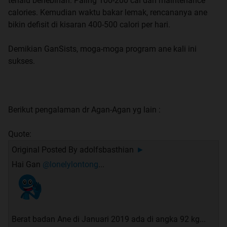
terlalu berlebihan. Paling 100-200 cal dari maintenance
calories. Kemudian waktu bakar lemak, rencananya ane
bikin defisit di kisaran 400-500 calori per hari.
Demikian GanSists, moga-moga program ane kali ini
sukses.
Berikut pengalaman dr Agan-Agan yg lain :
Quote:
Original Posted By
adolfsbasthian
►
Hai Gan
@lonelylontong
...
Berat badan Ane di Januari 2019 ada di angka 92 kg...